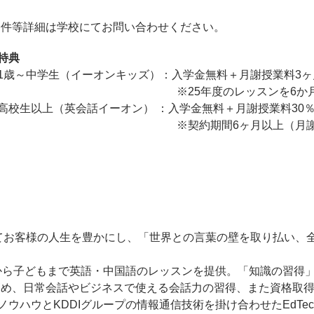
条件等詳細は学校にてお問い合わせください。
特典
1歳～中学生（イーオンキッズ）：入学金無料＋月謝授業料3ヶ
※25年度のレッスンを6か月以上ご契
高校生以上（英会話イーオン） ：入学金無料＋月謝授業料30％
※契約期間6ヶ月以上（月謝制）又は一
してお客様の人生を豊かにし、「世界との言葉の壁を取り払い、
から子どもまで英語・中国語のレッスンを提供。「知識の習得
高め、日常会話やビジネスで使える会話力の習得、また資格取
のノウハウとKDDIグループの情報通信技術を掛け合わせたEdT