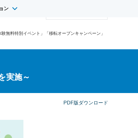
ョン
サ
け英語研修
採用情報
イ
検
ト
索
内
会話体験無料特別イベント」「移転オープンキャンペーン」
検
索
を実施～
PDF版ダウンロード