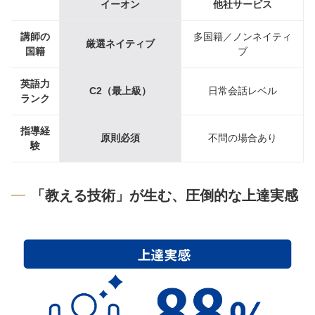
イーオン
他社サービス
講師の
多国籍／ノンネイティ
厳選ネイティブ
国籍
ブ
英語力
C2（最上級）
日常会話レベル
ランク
指導経
原則必須
不問の場合あり
験
「教える技術」が生む、圧倒的な上達実感