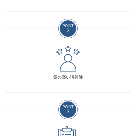
POINT
2
質の高い講師陣
POINT
3