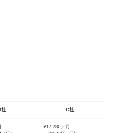
B社
C社
月
¥17,280／月