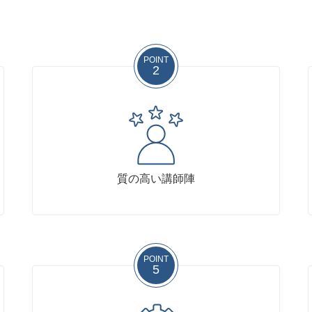
POINT
2
質の高い講師陣
POINT
5