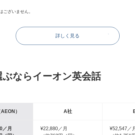
はございません。
詳しく見る
選ぶならイーオン英会話
AEON）
A社
80／月
¥22,880／月
¥52,547／