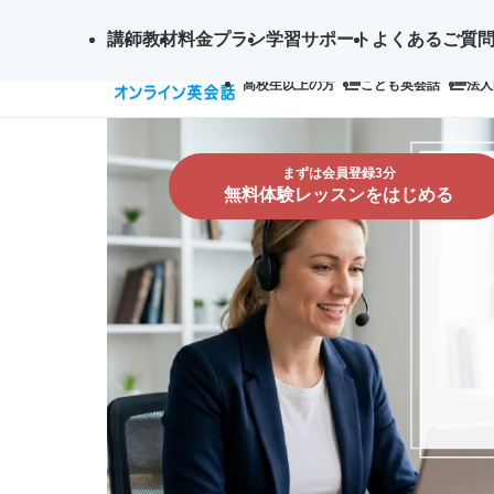
講師
教材
料金プラン
サ
学習サポート
よくあるご質
検
イ
高校生以上の方
こども英会話
法人
索
ト
内
検
索
まずは会員登録3分
無料体験レッスンをはじめる