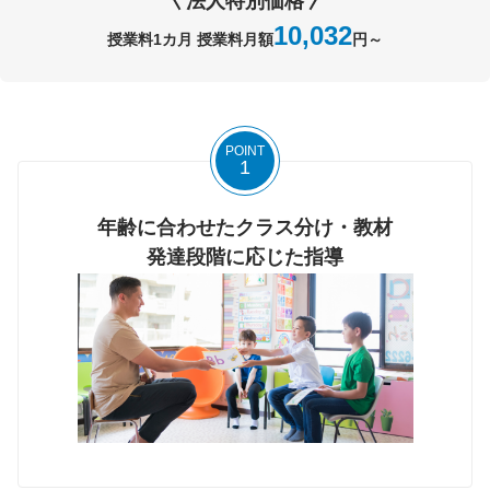
法人特別価格
10,032
授業料1カ月 授業料月額
円～
POINT
1
年齢に合わせたクラス分け・教材
発達段階に応じた指導