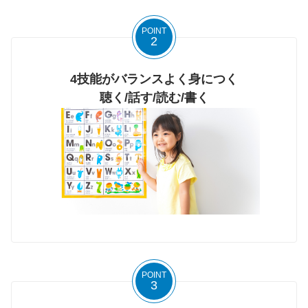
POINT
2
4技能がバランスよく身につく
聴く/話す/読む/書く
POINT
3