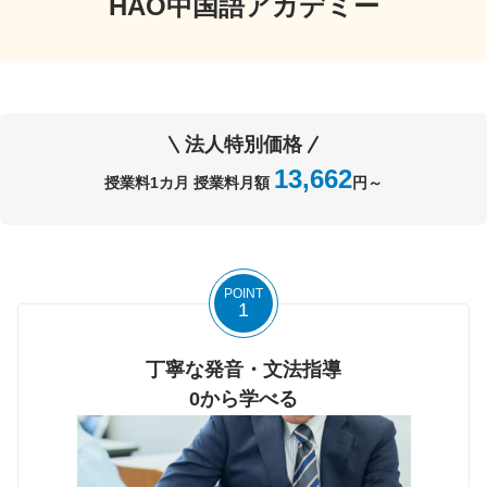
HAO中国語アカデミー
法人特別価格
13,662
授業料1カ月 授業料月額
円～
POINT
1
丁寧な発音・文法指導
0から学べる