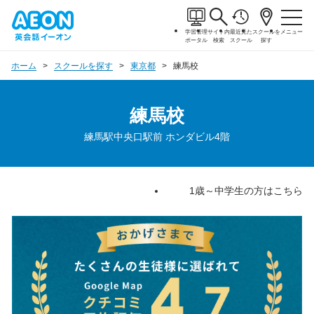
学習管理
サイト内
最近見た
スクールを
メニュー
ポータル
検索
スクール
探す
ホーム
スクールを探す
東京都
練馬校
練馬校
練馬駅中央口駅前 ホンダビル4階
1歳～中学生の方はこちら