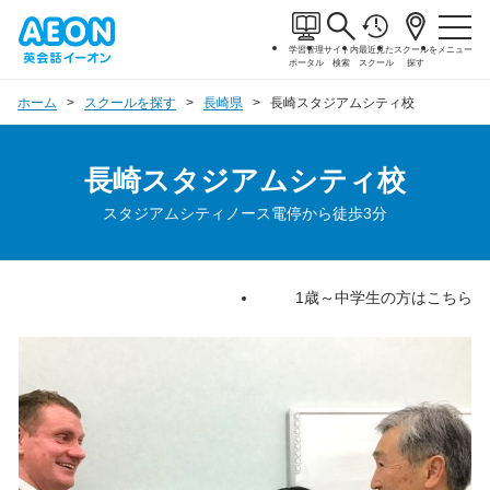
学習管理
サイト内
最近見た
スクールを
メニュー
ポータル
検索
スクール
探す
ホーム
スクールを探す
長崎県
長崎スタジアムシティ校
長崎スタジアムシティ校
スタジアムシティノース電停から徒歩3分
1歳～中学生の方はこちら