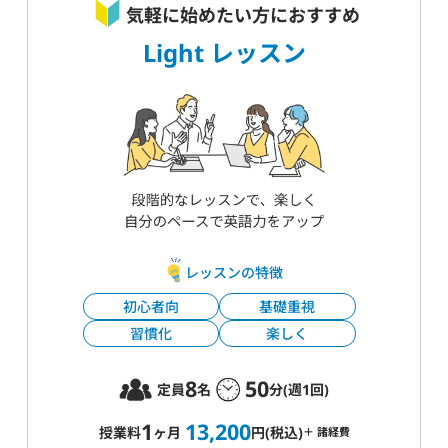
気軽に始めたい方におすすめ
Light レッスン
レッスンの特徴
初心者向
基礎重視
習慣化
楽しく
8
50
定員
名
分(週1回)
1
13,200
授業料
ヶ月
円(税込)
＋ 諸経費