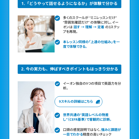
1.「どうやって話せるようになるか」が体験で分かる
多くのスクールが “ミニレッスンだけ”
“雰囲気確認だけ”
の体験に対し、イー
オンは
話す → 理解 → 定着
の3ステッ
プを再現。
本レッスン同様の「上達の仕組み」を一
度で体験できる。
2. 今の実力も、伸ばすべきポイントもはっきり分かる
イーオン独自の9つの項目で英語力を分
析。
9スキルの詳細はこちら
世界共通の“英語レベルの物差
し”（CEFR基準）で客観的に診断。
口頭の感覚説明ではなく、
強みと課題が
一目でわかる
精度の高いチェック