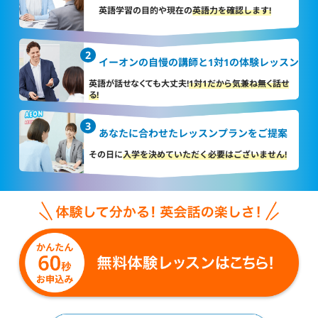
英語学習の目的や現在の
英語力を確認します!
イーオンの自慢の講師と
1対1の体験レッスン
英語が話せなくても大丈夫!
1対1だから気兼ね無く話せ
る!
あなたに合わせた
レッスンプランをご提案
その日に
入学を決めていただく
必要はございません!