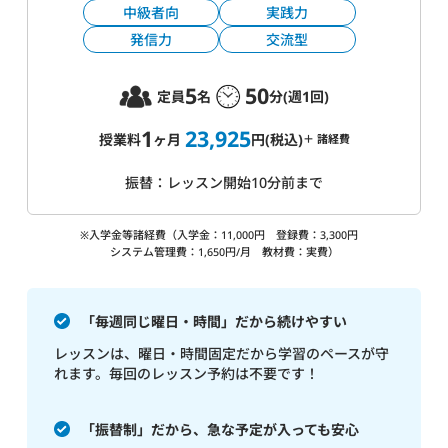
中級者向
実践力
発信力
交流型
5
50
定員
名
分(週1回)
1
23,925
授業料
ヶ月
円(税込)
＋ 諸経費
振替：レッスン開始10分前まで
※入学金等諸経費（入学金：11,000円 登録費：3,300円
システム管理費：1,650円/月 教材費：実費）
「毎週同じ曜日・時間」だから続けやすい
レッスンは、曜日・時間固定だから学習のペースが守
れます。毎回のレッスン予約は不要です！
「振替制」だから、急な予定が入っても安心