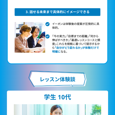
3. 話せる未来まで具体的にイメージできる
イーオンは体験後の提案が圧倒的に具
体的。
「今の実力」「目標までの距離」「何から
伸ばすべきか」「最適レッスンコースと頻
度」これらを根拠に基づいて提示するか
ら
「自分がどう変わるか」が体験だけで
明確に
なる。
学生 10代