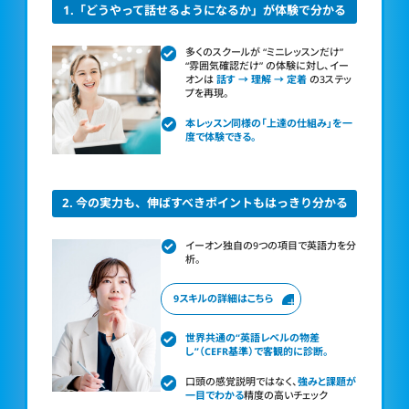
1.「どうやって話せるようになるか」が体験で分かる
多くのスクールが “ミニレッスンだけ”
“雰囲気確認だけ”
の体験に対し、イー
オンは
話す → 理解 → 定着
の3ステッ
プを再現。
本レッスン同様の「上達の仕組み」を一
度で体験できる。
2. 今の実力も、伸ばすべきポイントもはっきり分かる
イーオン独自の9つの項目で英語力を分
析。
9スキルの詳細はこちら
世界共通の“英語レベルの物差
し”（CEFR基準）で客観的に診断。
口頭の感覚説明ではなく、
強みと課題が
一目でわかる
精度の高いチェック