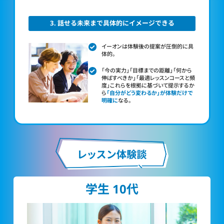
3. 話せる未来まで具体的にイメージできる
イーオンは体験後の提案が圧倒的に具
体的。
「今の実力」「目標までの距離」「何から
伸ばすべきか」「最適レッスンコースと頻
度」これらを根拠に基づいて提示するか
ら
「自分がどう変わるか」が体験だけで
明確に
なる。
学生 10代