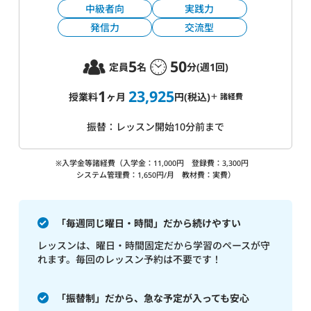
中級者向
実践力
発信力
交流型
5
50
定員
名
分(週1回)
1
23,925
授業料
ヶ月
円(税込)
＋ 諸経費
振替：レッスン開始10分前まで
※入学金等諸経費（入学金：11,000円 登録費：3,300円
システム管理費：1,650円/月 教材費：実費）
「毎週同じ曜日・時間」だから続けやすい
レッスンは、曜日・時間固定だから学習のペースが守
れます。毎回のレッスン予約は不要です！
「振替制」だから、急な予定が入っても安心