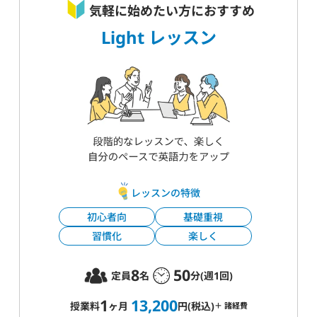
気軽に始めたい方におすすめ
Light レッスン
レッスンの特徴
初心者向
基礎重視
習慣化
楽しく
8
50
定員
名
分(週1回)
1
13,200
授業料
ヶ月
円(税込)
＋ 諸経費