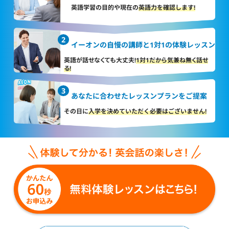
英語学習の目的や現在の
英語力を確認します!
イーオンの自慢の講師と
1対1の体験レッスン
英語が話せなくても大丈夫!
1対1だから気兼ね無く話せ
る!
あなたに合わせた
レッスンプランをご提案
その日に
入学を決めていただく
必要はございません!