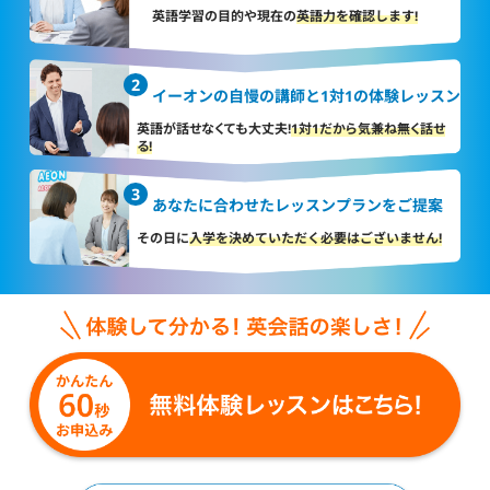
英語学習の目的や現在の
英語力を確認します!
イーオンの自慢の講師と
1対1の体験レッスン
英語が話せなくても大丈夫!
1対1だから気兼ね無く話せ
る!
あなたに合わせた
レッスンプランをご提案
その日に
入学を決めていただく
必要はございません!