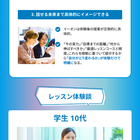
3. 話せる未来まで具体的にイメージできる
イーオンは体験後の提案が圧倒的に具
体的。
「今の実力」「目標までの距離」「何から
伸ばすべきか」「最適レッスンコースと頻
度」これらを根拠に基づいて提示するか
ら
「自分がどう変わるか」が体験だけで
明確に
なる。
学生 10代