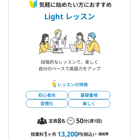
気軽に始めたい方におすすめ
Light レッスン
レッスンの特徴
初心者向
基礎重視
習慣化
楽しく
8
50
定員
名
分(週1回)
1
13,200
授業料
ヶ月
円(税込)
＋ 諸経費