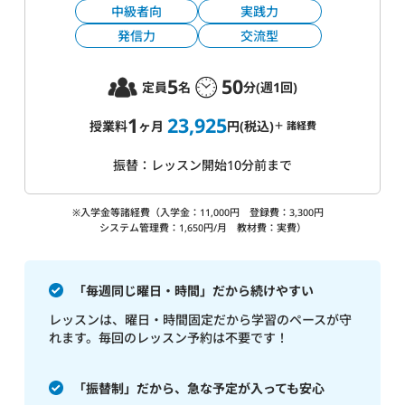
中級者向
実践力
発信力
交流型
5
50
定員
名
分(週1回)
1
23,925
授業料
ヶ月
円(税込)
＋ 諸経費
振替：レッスン開始10分前まで
※入学金等諸経費（入学金：11,000円 登録費：3,300円
システム管理費：1,650円/月 教材費：実費）
「毎週同じ曜日・時間」だから続けやすい
レッスンは、曜日・時間固定だから学習のペースが守
れます。毎回のレッスン予約は不要です！
「振替制」だから、急な予定が入っても安心