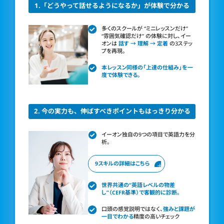
1.「どうやって話せるようになるか」が体験で分かる
多くのスクールが “ミニレッスンだけ”
“雰囲気確認だけ”
の体験に対し、イー
オンは
話す → 理解 → 定着
の3ステッ
プを再現。
本レッスン同様の「上達の仕組み」を一
度で体験できる。
2. 今の実力も、伸ばすべきポイントもはっきり分かる
イーオン独自の9つの項目で英語力を分
析。
9スキルの詳細はこちら
世界共通の“英語レベルの物差
し”（CEFR基準）で客観的に診断。
口頭の感覚説明ではなく、
強みと課題が
一目でわかる
精度の高いチェック