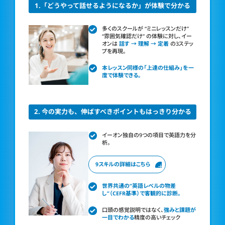
1.「どうやって話せるようになるか」が体験で分かる
多くのスクールが “ミニレッスンだけ”
“雰囲気確認だけ”
の体験に対し、イー
オンは
話す → 理解 → 定着
の3ステッ
プを再現。
本レッスン同様の「上達の仕組み」を一
度で体験できる。
2. 今の実力も、伸ばすべきポイントもはっきり分かる
イーオン独自の9つの項目で英語力を分
析。
9スキルの詳細はこちら
世界共通の“英語レベルの物差
し”（CEFR基準）で客観的に診断。
口頭の感覚説明ではなく、
強みと課題が
一目でわかる
精度の高いチェック