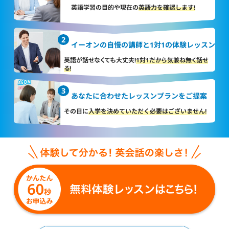
英語学習の目的や現在の
英語力を確認します!
イーオンの自慢の講師と
1対1の体験レッスン
英語が話せなくても大丈夫!
1対1だから気兼ね無く話せ
る!
あなたに合わせた
レッスンプランをご提案
その日に
入学を決めていただく
必要はございません!