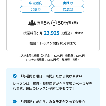
中級者向
実践力
発信力
交流型
5
50
定員
名
分(週1回)
1
23,925
授業料
ヶ月
円(税込)
＋ 諸経費
振替：レッスン開始10分前まで
※入学金等諸経費（入学金：11,000円 登録費：3,300円
システム管理費：1,650円/月 教材費：実費）
「毎週同じ曜日・時間」だから続けやすい
レッスンは、曜日・時間固定だから学習のペースが守
れます。毎回のレッスン予約は不要です！
「振替制」だから、急な予定が入っても安心