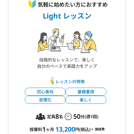
気軽に始めたい方におすすめ
Light レッスン
レッスンの特徴
初心者向
基礎重視
習慣化
楽しく
8
50
定員
名
分(週1回)
1
13,200
授業料
ヶ月
円(税込)
＋ 諸経費