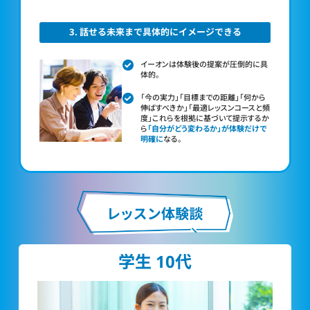
3. 話せる未来まで具体的にイメージできる
イーオンは体験後の提案が圧倒的に具
体的。
「今の実力」「目標までの距離」「何から
伸ばすべきか」「最適レッスンコースと頻
度」これらを根拠に基づいて提示するか
ら
「自分がどう変わるか」が体験だけで
明確に
なる。
学生 10代