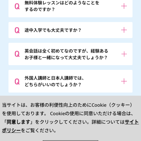
無料体験レッスンはどのようなことを
するのですか？
途中入学でも大丈夫ですか？
英会話は全く初めてなのですが、経験ある
お子様と一緒になって大丈夫でしょうか？
外国人講師と日本人講師では、
どちらがいいのでしょうか？
※英検®は、公益財団法人 日本英語検定協会の登録商標です。
当サイトは、お客様の利便性向上のためにCookie（クッキー）
このコンテンツは、公益財団法人 日本英語検定協会の承認や推奨、その他の検
討を受けたものではありません。
を使用しております。
Cookieの使用に同意いただける場合は、
※L&R means LISTENING AND READING.TOEIC is a registered trademark of
Educational Testing Service(ETS). This website is not endorsed or approved
同意します
サイト
「
」をクリックしてください。詳細については
by ETS.
ポリシー
をご覧ください。