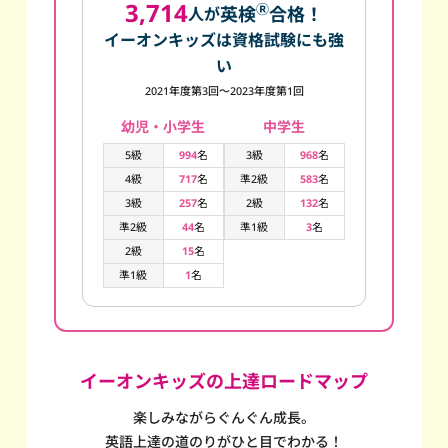
3,714
Ⓡ
英検
合格！
人が
イーオンキッズは資格試験にも強
い
2021年度第3回～2023年度第1回
幼児・小学生
中学生
5級
994
名
3級
968
名
4級
717
名
準2級
583
名
3級
257
名
2級
132
名
準2級
44
名
準1級
3
名
2級
15
名
準1級
1
名
イーオンキッズの上達ロードマップ
楽しみながらぐんぐん成長。
英語上達の道のりがひと目でわかる！