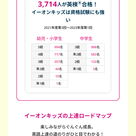
3,714
Ⓡ
英検
合格！
人が
イーオンキッズは資格試験にも強
い
2021年度第3回～2023年度第1回
幼児・小学生
中学生
5級
994
名
3級
968
名
4級
717
名
準2級
583
名
3級
257
名
2級
132
名
準2級
44
名
準1級
3
名
2級
15
名
準1級
1
名
イーオンキッズの上達ロードマップ
楽しみながらぐんぐん成長。
英語上達の道のりがひと目でわかる！