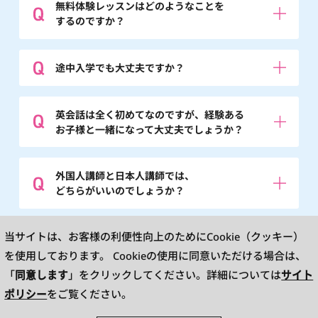
無料体験レッスンはどのようなことを
するのですか？
途中入学でも大丈夫ですか？
英会話は全く初めてなのですが、経験ある
お子様と一緒になって大丈夫でしょうか？
外国人講師と日本人講師では、
どちらがいいのでしょうか？
※英検®は、公益財団法人 日本英語検定協会の登録商標です。
当サイトは、お客様の利便性向上のためにCookie（クッキー）
このコンテンツは、公益財団法人 日本英語検定協会の承認や推奨、その他の検
討を受けたものではありません。
を使用しております。
Cookieの使用に同意いただける場合は、
※L&R means LISTENING AND READING.TOEIC is a registered trademark of
Educational Testing Service(ETS). This website is not endorsed or approved
同意します
サイト
「
」をクリックしてください。詳細については
by ETS.
ポリシー
をご覧ください。