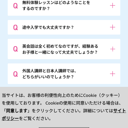
無料体験レッスンはどのようなことを
するのですか？
途中入学でも大丈夫ですか？
英会話は全く初めてなのですが、経験ある
お子様と一緒になって大丈夫でしょうか？
外国人講師と日本人講師では、
どちらがいいのでしょうか？
※英検®は、公益財団法人 日本英語検定協会の登録商標です。
当サイトは、お客様の利便性向上のためにCookie（クッキー）
このコンテンツは、公益財団法人 日本英語検定協会の承認や推奨、その他の検
討を受けたものではありません。
を使用しております。
Cookieの使用に同意いただける場合は、
※L&R means LISTENING AND READING.TOEIC is a registered trademark of
Educational Testing Service(ETS). This website is not endorsed or approved
同意します
サイト
「
」をクリックしてください。詳細については
by ETS.
ポリシー
をご覧ください。