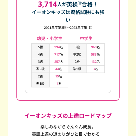
3,714
Ⓡ
英検
合格！
人が
イーオンキッズは資格試験にも強
い
2021年度第3回～2023年度第1回
幼児・小学生
中学生
5級
994
名
3級
968
名
4級
717
名
準2級
583
名
3級
257
名
2級
132
名
準2級
44
名
準1級
3
名
2級
15
名
準1級
1
名
イーオンキッズの上達ロードマップ
楽しみながらぐんぐん成長。
英語上達の道のりがひと目でわかる！