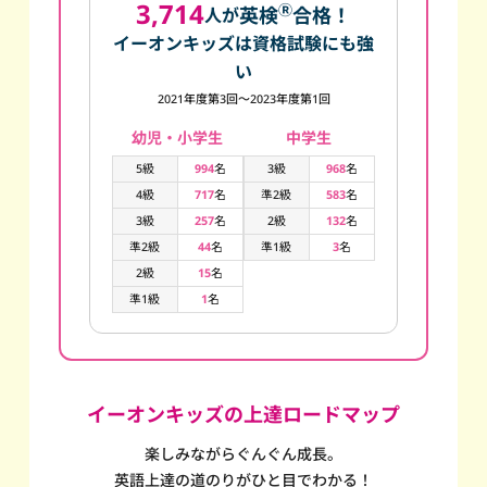
3,714
Ⓡ
英検
合格！
人が
イーオンキッズは資格試験にも強
い
2021年度第3回～2023年度第1回
幼児・小学生
中学生
5級
994
名
3級
968
名
4級
717
名
準2級
583
名
3級
257
名
2級
132
名
準2級
44
名
準1級
3
名
2級
15
名
準1級
1
名
イーオンキッズの上達ロードマップ
楽しみながらぐんぐん成長。
英語上達の道のりがひと目でわかる！