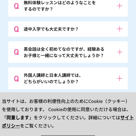
無料体験レッスンはどのようなことを
するのですか？
途中入学でも大丈夫ですか？
英会話は全く初めてなのですが、経験ある
お子様と一緒になって大丈夫でしょうか？
外国人講師と日本人講師では、
どちらがいいのでしょうか？
※英検®は、公益財団法人 日本英語検定協会の登録商標です。
当サイトは、お客様の利便性向上のためにCookie（クッキー）
このコンテンツは、公益財団法人 日本英語検定協会の承認や推奨、その他の検
討を受けたものではありません。
を使用しております。
Cookieの使用に同意いただける場合は、
※L&R means LISTENING AND READING.TOEIC is a registered trademark of
Educational Testing Service(ETS). This website is not endorsed or approved
同意します
サイト
「
」をクリックしてください。詳細については
by ETS.
ポリシー
をご覧ください。