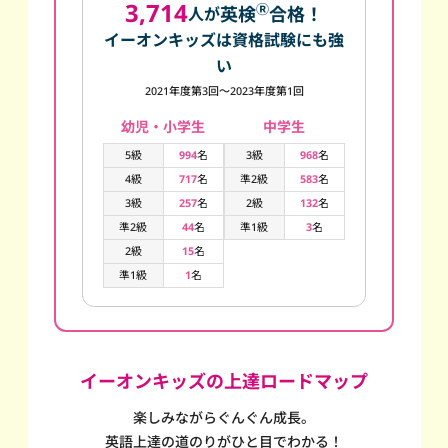
3,714
Ⓡ
英検
合格！
人が
イーオンキッズは資格試験にも強
い
2021年度第3回～2023年度第1回
幼児・小学生
中学生
5級
994
名
3級
968
名
4級
717
名
準2級
583
名
3級
257
名
2級
132
名
準2級
44
名
準1級
3
名
2級
15
名
準1級
1
名
イーオンキッズの上達ロードマップ
楽しみながらぐんぐん成長。
英語上達の道のりがひと目でわかる！