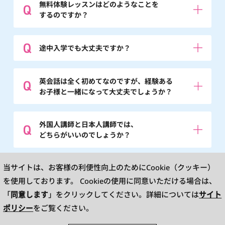
無料体験レッスンはどのようなことを
するのですか？
途中入学でも大丈夫ですか？
英会話は全く初めてなのですが、経験ある
お子様と一緒になって大丈夫でしょうか？
外国人講師と日本人講師では、
どちらがいいのでしょうか？
※英検®は、公益財団法人 日本英語検定協会の登録商標です。
当サイトは、お客様の利便性向上のためにCookie（クッキー）
このコンテンツは、公益財団法人 日本英語検定協会の承認や推奨、その他の検
討を受けたものではありません。
を使用しております。
Cookieの使用に同意いただける場合は、
※L&R means LISTENING AND READING.TOEIC is a registered trademark of
Educational Testing Service(ETS). This website is not endorsed or approved
同意します
サイト
「
」をクリックしてください。詳細については
by ETS.
ポリシー
をご覧ください。