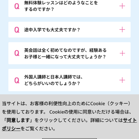
無料体験レッスンはどのようなことを
するのですか？
途中入学でも大丈夫ですか？
英会話は全く初めてなのですが、経験ある
お子様と一緒になって大丈夫でしょうか？
外国人講師と日本人講師では、
どちらがいいのでしょうか？
※英検®は、公益財団法人 日本英語検定協会の登録商標です。
当サイトは、お客様の利便性向上のためにCookie（クッキー）
このコンテンツは、公益財団法人 日本英語検定協会の承認や推奨、その他の検
討を受けたものではありません。
を使用しております。
Cookieの使用に同意いただける場合は、
※L&R means LISTENING AND READING.TOEIC is a registered trademark of
Educational Testing Service(ETS). This website is not endorsed or approved
同意します
サイト
「
」をクリックしてください。詳細については
by ETS.
ポリシー
をご覧ください。