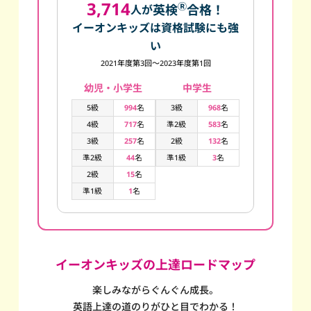
3,714
Ⓡ
英検
合格！
人が
イーオンキッズは資格試験にも強
い
2021年度第3回～2023年度第1回
幼児・小学生
中学生
5級
994
名
3級
968
名
4級
717
名
準2級
583
名
3級
257
名
2級
132
名
準2級
44
名
準1級
3
名
2級
15
名
準1級
1
名
イーオンキッズの上達ロードマップ
楽しみながらぐんぐん成長。
英語上達の道のりがひと目でわかる！