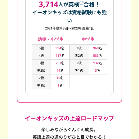
3,714
Ⓡ
英検
合格！
人が
イーオンキッズは資格試験にも強
い
2021年度第3回～2023年度第1回
幼児・小学生
中学生
5級
994
名
3級
968
名
4級
717
名
準2級
583
名
3級
257
名
2級
132
名
準2級
44
名
準1級
3
名
2級
15
名
準1級
1
名
イーオンキッズの上達ロードマップ
楽しみながらぐんぐん成長。
英語上達の道のりがひと目でわかる！