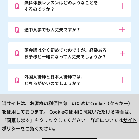
無料体験レッスンはどのようなことを
するのですか？
途中入学でも大丈夫ですか？
英会話は全く初めてなのですが、経験ある
お子様と一緒になって大丈夫でしょうか？
外国人講師と日本人講師では、
どちらがいいのでしょうか？
※英検®は、公益財団法人 日本英語検定協会の登録商標です。
当サイトは、お客様の利便性向上のためにCookie（クッキー）
このコンテンツは、公益財団法人 日本英語検定協会の承認や推奨、その他の検
討を受けたものではありません。
を使用しております。
Cookieの使用に同意いただける場合は、
※L&R means LISTENING AND READING.TOEIC is a registered trademark of
Educational Testing Service(ETS). This website is not endorsed or approved
同意します
サイト
「
」をクリックしてください。詳細については
by ETS.
ポリシー
をご覧ください。