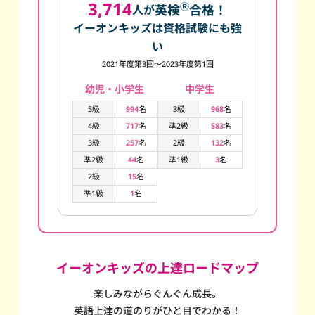
3,714
Ⓡ
英検
合格！
人が
イーオンキッズは資格試験にも強
い
2021年度第3回～2023年度第1回
幼児・小学生
中学生
5級
994
名
3級
968
名
4級
717
名
準2級
583
名
3級
257
名
2級
132
名
準2級
44
名
準1級
3
名
2級
15
名
準1級
1
名
イーオンキッズの上達ロードマップ
楽しみながらぐんぐん成長。
英語上達の道のりがひと目でわかる！