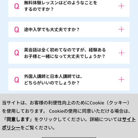
無料体験レッスンはどのようなことを
するのですか？
途中入学でも大丈夫ですか？
英会話は全く初めてなのですが、経験ある
お子様と一緒になって大丈夫でしょうか？
外国人講師と日本人講師では、
どちらがいいのでしょうか？
※英検®は、公益財団法人 日本英語検定協会の登録商標です。
当サイトは、お客様の利便性向上のためにCookie（クッキー）
このコンテンツは、公益財団法人 日本英語検定協会の承認や推奨、その他の検
討を受けたものではありません。
を使用しております。
Cookieの使用に同意いただける場合は、
※L&R means LISTENING AND READING.TOEIC is a registered trademark of
Educational Testing Service(ETS). This website is not endorsed or approved
同意します
サイト
「
」をクリックしてください。詳細については
by ETS.
ポリシー
をご覧ください。