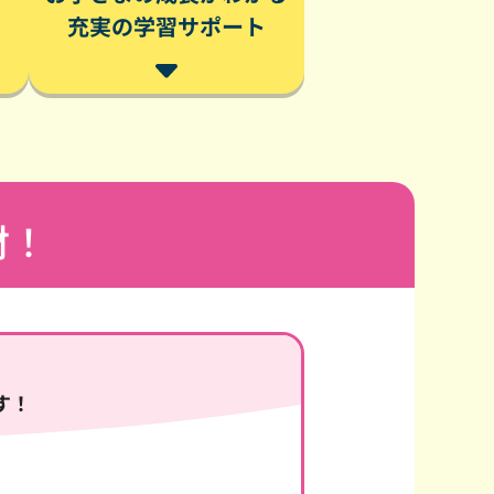
い
充実の学習サポート
材！
」
す！