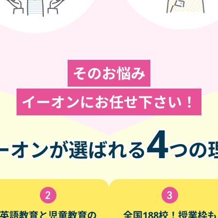
そのお悩み
イーオンにお任せ下さい！
4
ーオンが選ばれる
つの
英語教育と児童教育の
全国188校！授業枠も