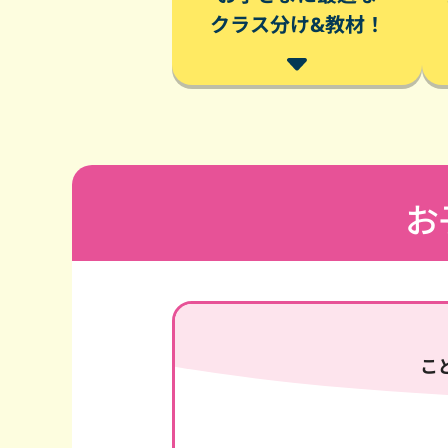
クラス分け&教材！
お
こ