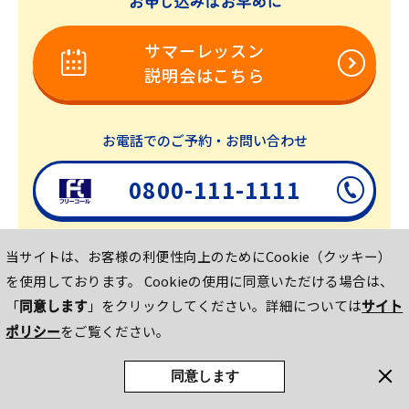
サマーレッスン
説明会はこちら
お電話でのご予約・お問い合わせ
0800-111-1111
［ 受付時間 ］10:00 - 19:00
土・日・祝も受付中！
当サイトは、お客様の利便性向上のためにCookie（クッキー）
を使用しております。
Cookieの使用に同意いただける場合は、
「
同意します
」をクリックしてください。詳細については
サイト
COPYRIGHT © AEON CORPORATION. ALL RIGHTS RESERVED.
ポリシー
をご覧ください。
サマーレッスン
お近くの
同意します
説明会はこちら
スクールを探す